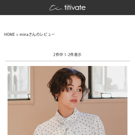
HOME
minaさんのレビュー
2
件中
1
-
2
件表示