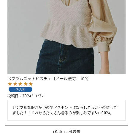
ペプラムニットビスチェ【メール便可／100】
購入者
投稿日
2024/11/27
シンプルな服が多いのでアクセントになるしこういうの探して
ました！！これからたくさん着るのが楽しみです&#10024;
1
件中
1
-
1
件表示