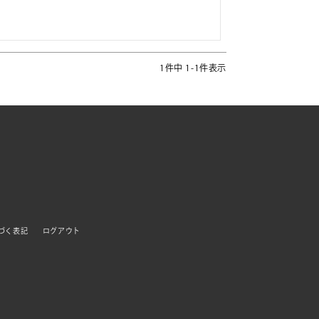
1
件中
1
-
1
件表示
づく表記
ログアウト