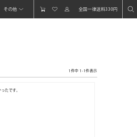
その他
全国一律送料330円
1
件中
1
-
1
件表示
かったです。