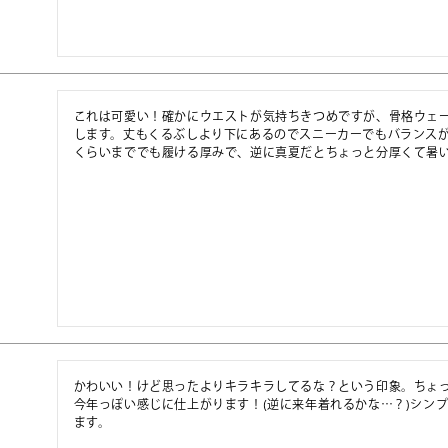
これは可愛い！確かにウエストが気持ちきつめですが、骨格ウェ
します。丈もくるぶしより下にあるのでスニーカーでもバランス
くらいまででも履ける厚みで、逆に真夏だとちょっと分厚くて暑
かわいい！けど思ったよりキラキラしてるな？という印象。ちょ
今年っぽい感じに仕上がります！(逆に来年着れるかな…？)シン
ます。