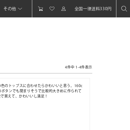
その他
全国一律送料330円
4
件中
1
-
4
件表示
色のトップスに合わせたらかわいいと思う。160c
方のボタンでも閉まりそうで比較的大きめに作られて
段で買えて、かわいいし満足！