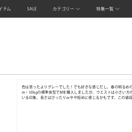
イテム
SALE
カテゴリー
特集一覧
色は思ったよりグレーでした！でも好きな感じだし、春の明るめの
m・50kgの標準体型でMを購入しましたが、ウエストは小さい
いる印象。長さはぴったりorやや短めに感じるかもです。この値