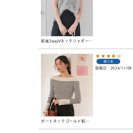
前後2wayVネックシャギーニットベスト
購入者
投稿日
2024/11/08
ボートネックゴールド釦デザインニット【メール便可／90】