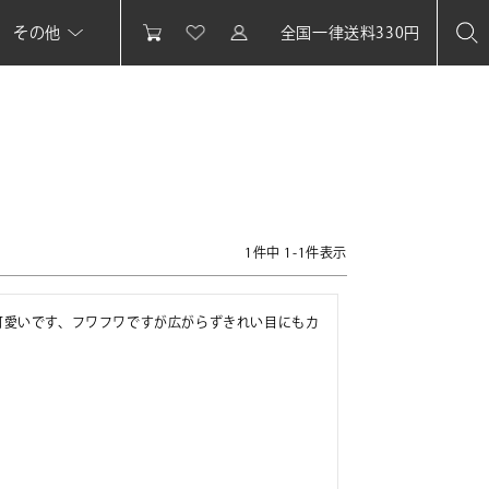
その他
全国一律送料330円
1
件中
1
-
1
件表示
可愛いです、フワフワですが広がらずきれい目にもカ