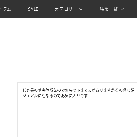
イテム
SALE
カテゴリー
特集一覧
低身長の華奢体系なのでお尻の下まで丈がありますがその感じが
ジュアルにもなるのでお気に入りです