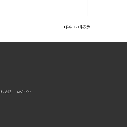
1
件中
1
-
1
件表示
づく表記
ログアウト