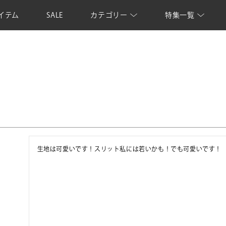
イテム
SALE
カテゴリー
特集一覧
生地は可愛いです！スリット私には若いかも！でも可愛いです！