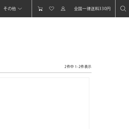
その他
全国一律送料330円
2
件中
1
-
2
件表示