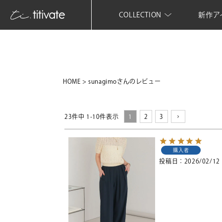
COLLECTION
新作ア
HOME
sunagimoさんのレビュー
23
件中
1
-
10
件表示
1
2
3
購入者
投稿日
2026/02/12