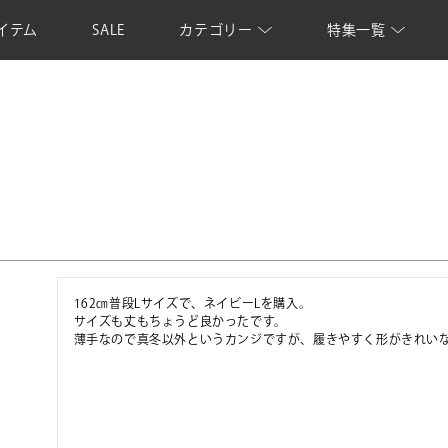
イテム
SALE
カテゴリー
特集一覧
162㎝普段Lサイズで、ネイビーLを購入。

サイズも丈もちょうど良かったです。

薄手なので真冬以外というカンジですが、履きやすく形がきれい