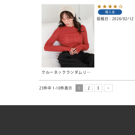
購入者
投稿日
2026/02/12
クルーネックランダムリブシアーニット【メール便可／90】
23
件中
1
-
10
件表示
1
2
3