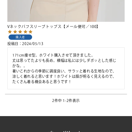
Vネックパフスリーブトップス【メール便可／100】
購入者
投稿日
2024/05/13
171cm痩せ型。ホワイト購入させて頂きました。

丈は思ってたよりも長め。横幅は私には少しダボッとした感じ
かな。。

暑いこれからの季節に調度良い、サラッと着れる生地なので、
涼しく着れると思います！ホワイトは顔が明るく見えるので、
たくさん着る機会あると思うです！
2
件中
1
-
2
件表示