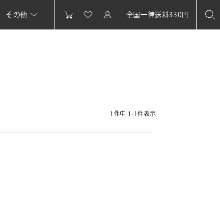
その他
全国一律送料330円
1
件中
1
-
1
件表示