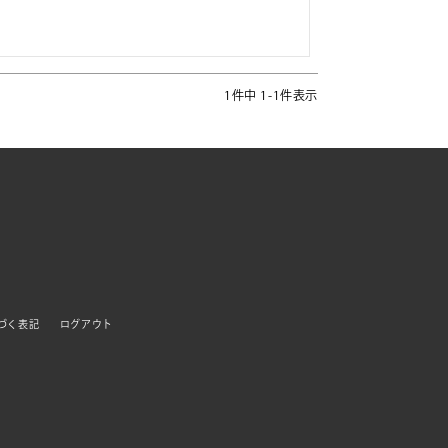
1
件中
1
-
1
件表示
づく表記
ログアウト