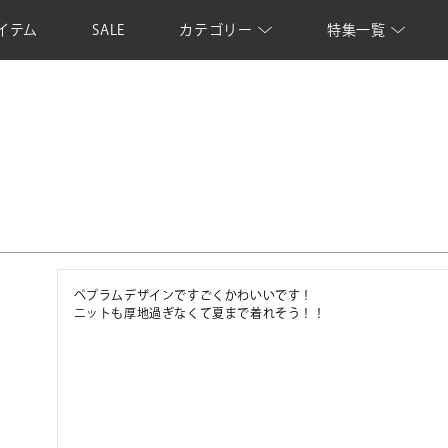
イテム
SALE
カテゴリー
特集一覧
ペプラムデザインですごくかわいいです！

ニットも厚地過ぎなくて夏まで着れそう！！