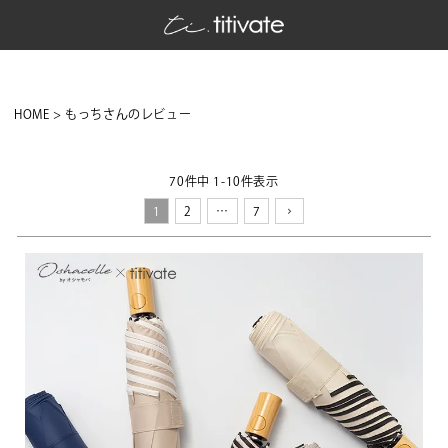
HOME
もっちさんのレビュー
70
件中
1
-
10
件表示
1
2
…
7