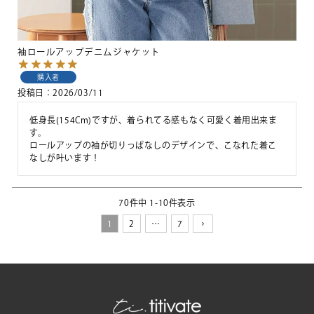
袖ロールアップデニムジャケット
購入者
投稿日
2026/03/11
低身長(154Cm)ですが、着られてる感もなく可愛く着用出来ま
す。

ロールアップの袖が切りっぱなしのデザインで、こなれた着こ
なしが叶います！
70
件中
1
-
10
件表示
1
2
…
7