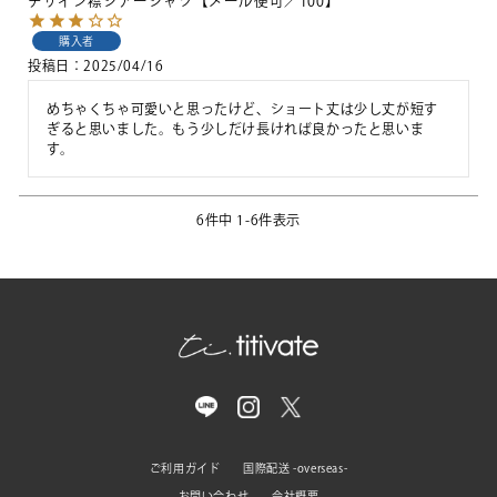
デザイン襟シアーシャツ【メール便可／100】
購入者
投稿日
2025/04/16
めちゃくちゃ可愛いと思ったけど、ショート丈は少し丈が短す
ぎると思いました。もう少しだけ長ければ良かったと思いま
す。
6
件中
1
-
6
件表示
ご利用ガイド
国際配送 -overseas-
お問い合わせ
会社概要