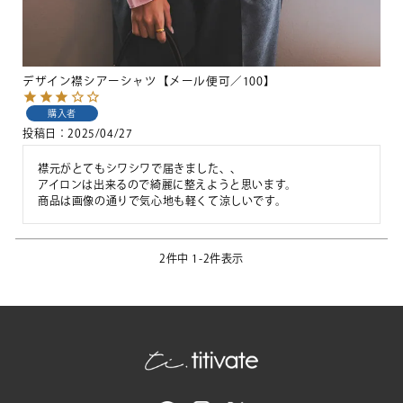
デザイン襟シアーシャツ【メール便可／100】
購入者
投稿日
2025/04/27
襟元がとてもシワシワで届きました、、

アイロンは出来るので綺麗に整えようと思います。

商品は画像の通りで気心地も軽くて涼しいです。
2
件中
1
-
2
件表示