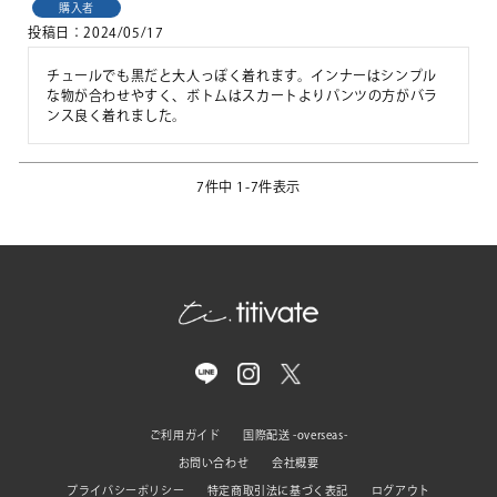
購入者
投稿日
2024/05/17
チュールでも黒だと大人っぽく着れます。インナーはシンプル
な物が合わせやすく、ボトムはスカートよりパンツの方がバラ
ンス良く着れました。
7
件中
1
-
7
件表示
ご利用ガイド
国際配送 -overseas-
お問い合わせ
会社概要
プライバシーポリシー
特定商取引法に基づく表記
ログアウト