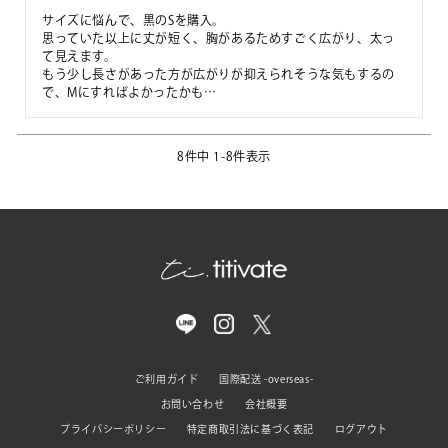
サイズに悩んで、黒のSを購入。

思っていた以上に丈が短く、胸があるためすごく広がり、太っ
て見えます。

もう少し長さがあった方が広がりが抑えられそうな気もするの
8
件中
1
-
8
件表示
ご利用ガイド
国際配送 -overseas-
お問い合わせ
会社概要
プライバシーポリシー
特定商取引法に基づく表記
ログアウト