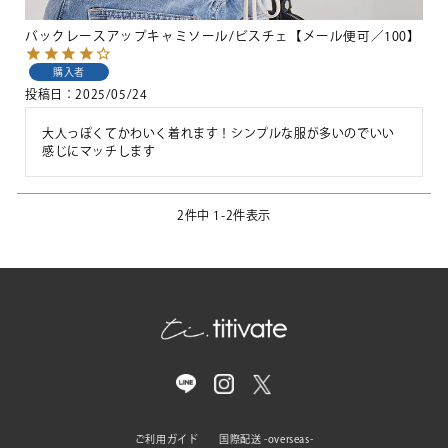
バックレースアップキャミソール/ビスチェ【メール便可／100】
購入者
投稿日
2025/05/24
大人っぽくてかわいく着れます！シンプルな服が多いのでいい
感じにマッチします
2
件中
1
-
2
件表示
ご利用ガイド
国際配送 -overseas-