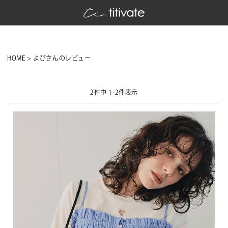
HOME
よぴさんのレビュー
2
件中
1
-
2
件表示