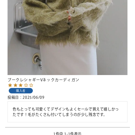
ブークレシャギーVネックカーディガン
購入者
投稿日
2025/06/09
色もとっても可愛くてデザインもよくセールで買えて嬉しかっ
たです！毛がたくさん付いてしまうのが少し残念です。
1
件中
1
-
1
件表示