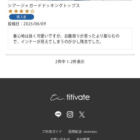
シアージャガードドッキングトップス
購入者
投稿日
2025/06/09
着心地は良く可愛いですが、お腹周りが思ったより膨らむの
で、インナーが見えてしまうのが少し残念でした。
2
件中
1
-
2
件表示
ご利用ガイド
国際配送 -overseas-
お問い合わせ
会社概要