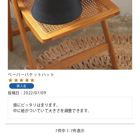
ペーパーバケットハット
購入者
投稿日
2022/07/09
頭にピッタリはまります。

中に紐がついていて大きさを調整できます。
7
件中
1
-
7
件表示