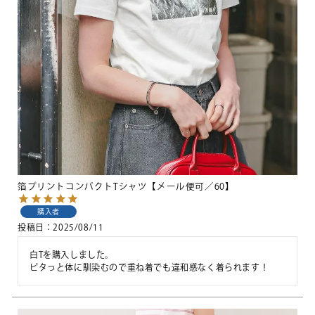
箔プリントコンパクトTシャツ【メール便可／60】
購入者
投稿日
2025/08/11
白Tを購入しました。

ピタっと体に馴染むので重ね着でも違和感なく着られます！