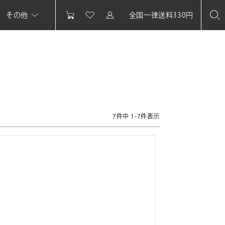
その他
全国一律送料330円
7
件中
1
-
7
件表示