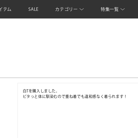
イテム
SALE
カテゴリー
特集一覧
白Tを購入しました。

ピタっと体に馴染むので重ね着でも違和感なく着られます！