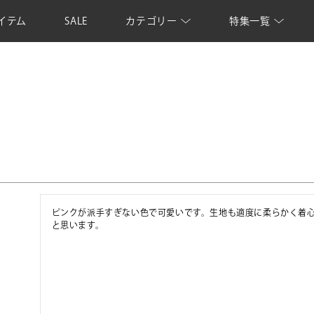
イテム
SALE
カテゴリー
特集一覧
ピンクが派手すぎない色で可愛いです。生地も適度に柔らかく着
と思います。