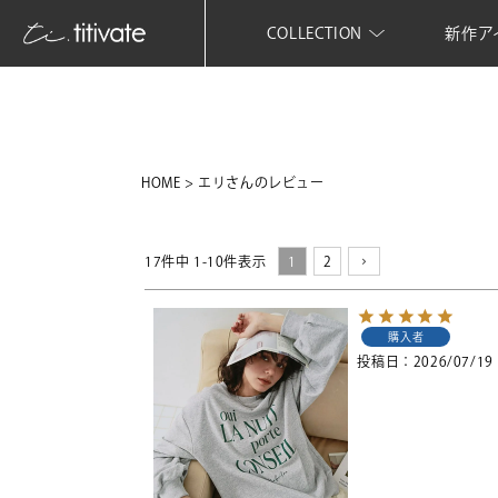
COLLECTION
新作ア
HOME
エリさんのレビュー
17
件中
1
-
10
件表示
1
2
購入者
投稿日
2026/07/19