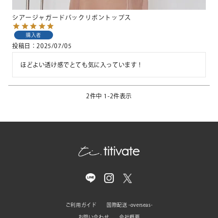
シアージャガードバックリボントップス
購入者
投稿日
2025/07/05
ほどよい透け感でとても気に入っています！
2
件中
1
-
2
件表示
ご利用ガイド
国際配送 -overseas-
お問い合わせ
会社概要