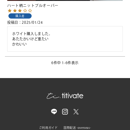
ハート柄ニットプルオーバー
購入者
投稿日
2025/01/24
ホワイト購入しました。

あたたかいけど重たい

かわいい
6
件中
1
-
6
件表示
ご利用ガイド
国際配送 -overseas-