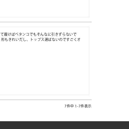
あげて履けばペタンコでもそんなに引きずらないで
！形もきれいだし、トップス選ばないのですごくオ
7
件中
1
-
7
件表示