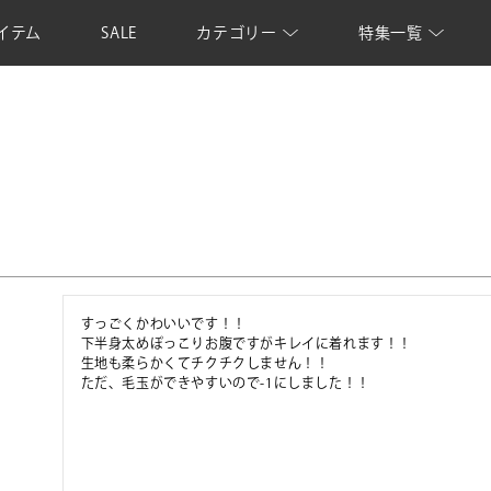
イテム
SALE
カテゴリー
特集一覧
すっごくかわいいです！！

下半身太めぽっこりお腹ですがキレイに着れます！！

生地も柔らかくてチクチクしません！！

ただ、毛玉ができやすいので-1にしました！！