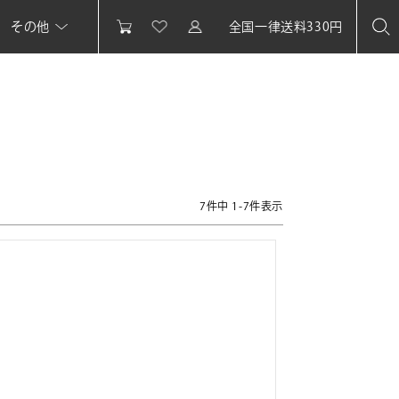
その他
全国一律送料330円
7
件中
1
-
7
件表示