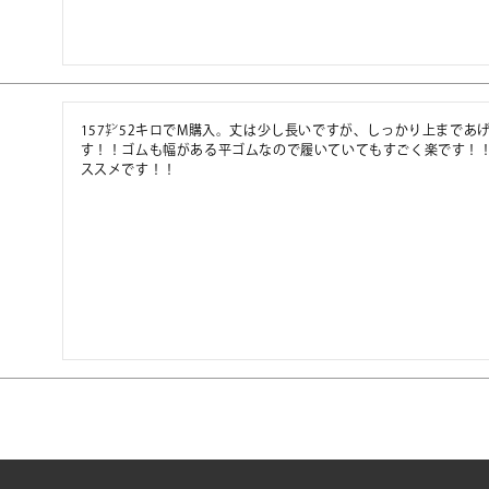
157㌢52キロでM購入。丈は少し長いですが、しっかり上まで
す！！ゴムも幅がある平ゴムなので履いていてもすごく楽です！
ススメです！！