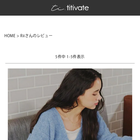
HOME
Riiさんのレビュー
5
件中
1
-
5
件表示