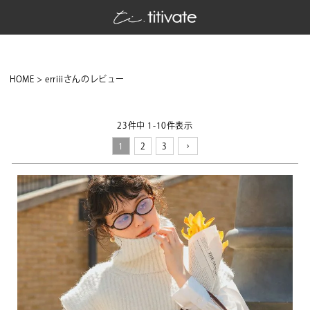
HOME
erriiiさんのレビュー
23
件中
1
-
10
件表示
1
2
3