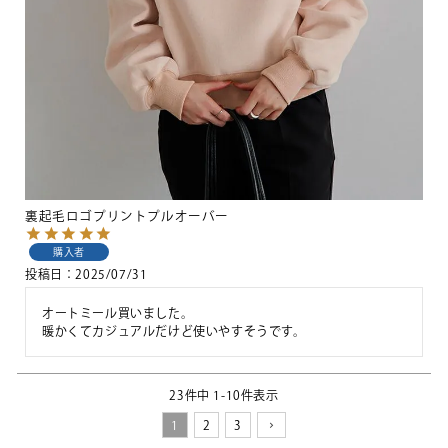
裏起毛ロゴプリントプルオーバー
購入者
投稿日
2025/07/31
オートミール買いました。

暖かくてカジュアルだけど使いやすそうです。
23
件中
1
-
10
件表示
1
2
3