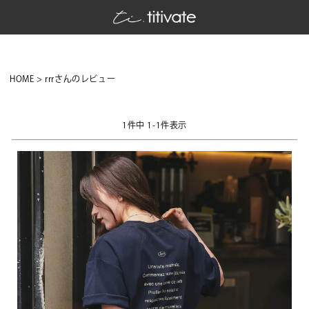
HOME
rrrさんのレビュー
1
件中
1
-
1
件表示