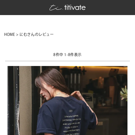
HOME
にむさんのレビュー
8
件中
1
-
8
件表示