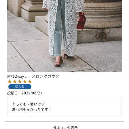
前後2wayレースロングガウン
購入者
投稿日
2025/08/21
とっても可愛いです!

着心地も良かったです！
1
件中
1
-
1
件表示