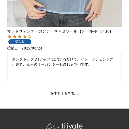
マットサテンオーガンジーキャミソール【メール便可／30】
購入者
投稿日
2025/08/24
タンクトップやTシャツにONするだけで、イメージチェンジが
可能で、素材のオーガンジーも涼し気で〇です。

6
件中
1
-
6
件表示