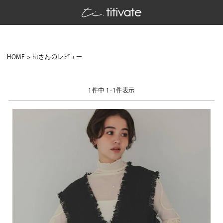
HOME
htさんのレビュー
1
件中
1
-
1
件表示