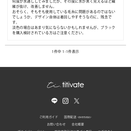
何度か水通ししてみましたが、その度に水が黒く見えるほど繊
維が抜け、改善しません。

おそらく、そもそも使用している毛糸に問題があるのではない
でしょうか。デザイン自体は着回しやすそうなのに、残念で
す。

淡色の場合はあまり気にならないかもしれませんが、ブラック
を購入検討されている方はご注意ください。
1
件中
1
-
1
件表示
ご利用ガイド
国際配送 -overseas-
お問い合わせ
会社概要