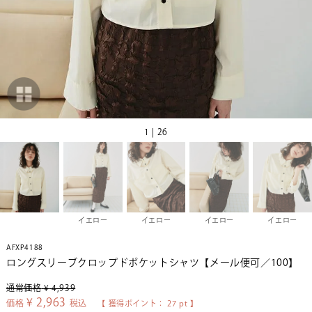
1 | 26
イエロー
イエロー
イエロー
イエロー
AFXP4188
ロングスリーブクロップドポケットシャツ【メール便可／100】
通常価格
¥
4,939
¥
2,963
価格
税込
【 獲得ポイント：
27
pt 】