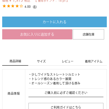
¥
1,975
価格
税込
【 獲得ポイント：
18
pt 】
4.00
(
8
)
カートに入れる
お気に入りに追加する
店舗在庫
商品詳細
サイズ
レビュー
着用アイテム
・少しワイドなストレートシルエット
・トレンド感のあるカラー展開
・オールシーズン着用して頂ける厚み
ご購入前に必ずご確認ください
商品情報
ご利用ガイドはこちら