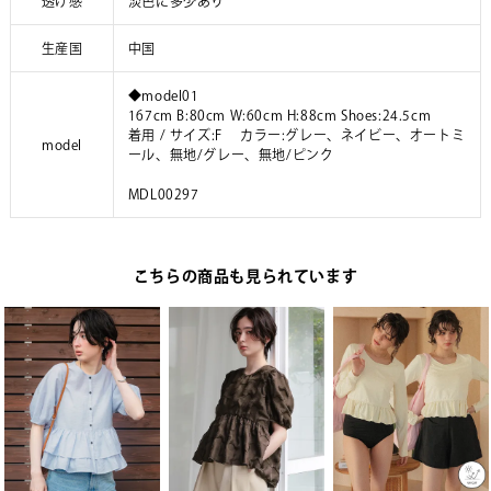
透け感
淡色に多少あり
生産国
中国
◆model01
167cm B:80cm W:60cm H:88cm Shoes:24.5cm
着用 / サイズ:F カラー:グレー、ネイビー、オートミ
model
ール、無地/グレー、無地/ピンク
MDL00297
こちらの商品も見られています