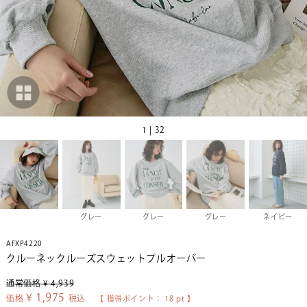
1 | 32
グレー
グレー
グレー
ネイビー
AFXP4220
クルーネックルーズスウェットプルオーバー
通常価格
¥
4,939
¥
1,975
価格
税込
【 獲得ポイント：
18
pt 】