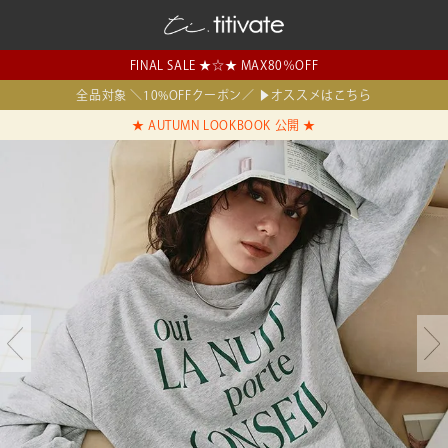
FINAL SALE ★☆★ MAX80％OFF
全品対象 ＼10%OFFクーポン／ ▶オススメはこちら
★ AUTUMN LOOKBOOK 公開 ★