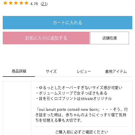
4.76
(
21
)
カートに入れる
お気に入りに追加する
店舗在庫
商品詳細
サイズ
レビュー
着用アイテム
・ゆるっとしたオーバーすぎないサイズ感が可愛い
・ボリュームスリーブで女子っぽさもある
・目を引くロゴプリントはtitivateオリジナル
「oui lanuit porte conseil new born」・・・そう。行
き詰まった時は、赤ちゃんのようにぐっすり寝て気持
ちを切替える事も大切です。
ご購入前に必ずご確認ください