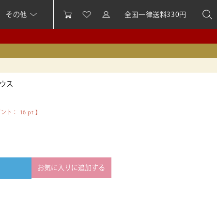
その他
全国一律送料330円
ウス
イント：
16
pt 】
お気に入りに追加する