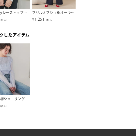
前後2wayレーストップス【miette ミエット】【メール便可／100】
フリルオフショルオールインワン【miette ミエット】
シアーボリュームスリーブトップス【メール便可／100】
¥
1,251
¥
789
¥
2,19
（税込）
（税込）
（税込）
クしたアイテム
シアー楊柳シャーリングブラウス
（税込）