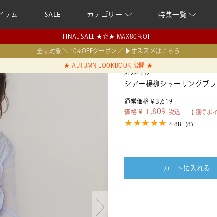
イテム
SALE
カテゴリー
特集一覧
FINAL SALE ★☆★ MAX80％OFF
全品対象 ＼10%OFFクーポン／ ▶オススメはこちら
★ AUTUMN LOOKBOOK 公開 ★
AFXP4252
シアー楊柳シャーリングブラ
通常価格
¥
3,619
¥
1,809
価格
税込
【 獲得ポ
4.88
(
8
)
カートに入れる