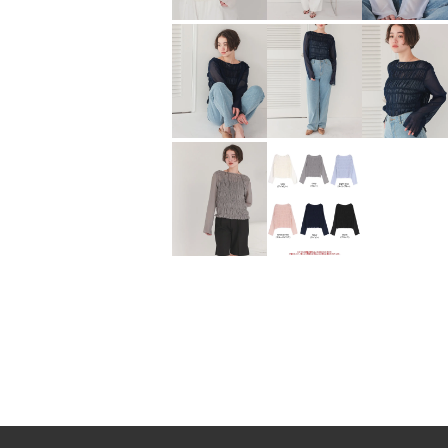
立体ジャガードペプラムフレアビキニ/水着【SEADRESS シードレス】
¥
3,000
¥
986
（税込）
（税