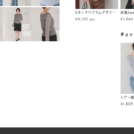
ペプラムギャザーチュールトップス【メール便可／100】
マルチwayフリルカットソートップス【メール便可／100】
Vネックペプラムデザインレースブラウス
¥
1,481
¥
4,150
¥
1,644
込）
（税込）
（税込）
チェッ
¥
1,809