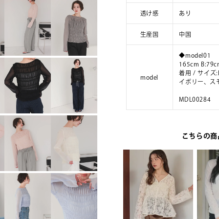
透け感
あり
生産国
中国
◆model01
165cm B:79c
着用 / サイ
model
イボリー、ス
MDL00284
こちらの商