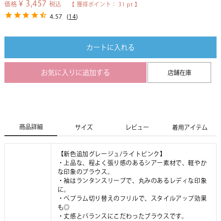
¥
3,457
価格
税込
【 獲得ポイント：
31
pt 】
4.57
(
14
)
カートに入れる
お気に入りに追加する
店舗在庫
商品詳細
サイズ
レビュー
着用アイテム
【新色追加グレージュ/ライトピンク】
・上品な、程よく張り感のあるシアー素材で、軽やか
な印象のブラウス。
・袖はランタンスリーブで、丸みのあるレディな印象
に。
・ペプラム切り替えのフリルで、スタイルアップ効果
も◎
・丈感とバランスにこだわったブラウスです。