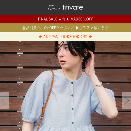
FINAL SALE ★☆★ MAX80％OFF
全品対象 ＼10%OFFクーポン／ ▶オススメはこちら
★ AUTUMN LOOKBOOK 公開 ★