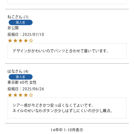
ねこ
1
購入者
非公開
投稿日
2025/07/10
デザインがかわいいのでパンツと合わせて履いています。
はな
4
購入者
東京都
40代
女性
投稿日
2025/06/26
シアー感が今どきかつ安っぽくなくてよいです。

ネイルのせいなわボタンが少しはずしにくいのが少し難点。
14
件中
1
-
10
件表示