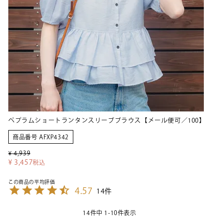
ペプラムショートランタンスリーブブラウス【メール便可／100】
商品番号
AFXP4342
¥
4,939
¥
3,457
税込
4.57
14
14
件中
1
-
10
件表示