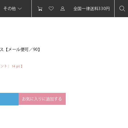
その他
全国一律送料330円
ス【メール便可／90】
イント：
14
pt 】
お気に入りに追加する