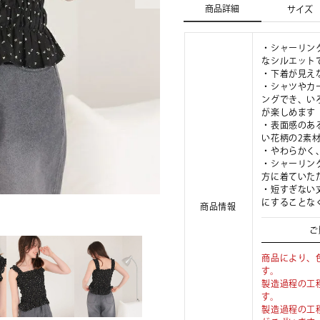
商品詳細
サイズ
・シャーリン
なシルエット
・下着が見え
・シャツやカ
ングでき、い
が楽しめます
・表面感のあ
い花柄の2素
・やわらかく
・シャーリン
方に着ていた
・短すぎない
にすることな
商品情報
ご
商品により、
す。
製造過程の工
す。
製造過程の工