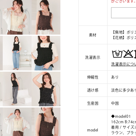
がございます
【無地】ポリエ
素材
【花柄】ポリエ
洗濯表示
洗濯表示につ
伸縮性
あり
透け感
淡色に多少あ
生産国
中国
◆model01
162cm B:74c
着用 / サイ
model
ラウン、ブラ