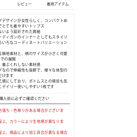
レビュー
着用アイテム
グデザインが女性らしく、コンパクトめ
でとても着やすいトップス
ないよう設計された肩紐
ーディガンのインナーとしてもスタイリ
ろいろなコーディネートバリエーション
る無地素材と、柄のサイズが小さく可愛
材での展開
、着ぶくれしない素材感
グなので伸縮性も抜群で、様々な体型の
だけます
丈感にしており、ボトムスとの境目も気
くデイリー使いしやすい1枚です
購入前に必ずご確認ください
色落ち・色移りがある場合がございま
程上、カラーにより生地感が異なりま
程上、商品により加工具合が異なる場合