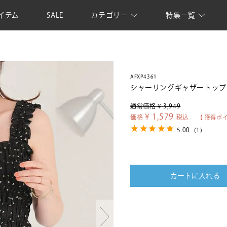
イテム
SALE
カテゴリー
特集一覧
AFXP4361
シャーリングギャザートップ
通常価格
¥
3,949
¥
1,579
価格
税込
【 獲得ポ
5.00
(
1
)
カートに入れる