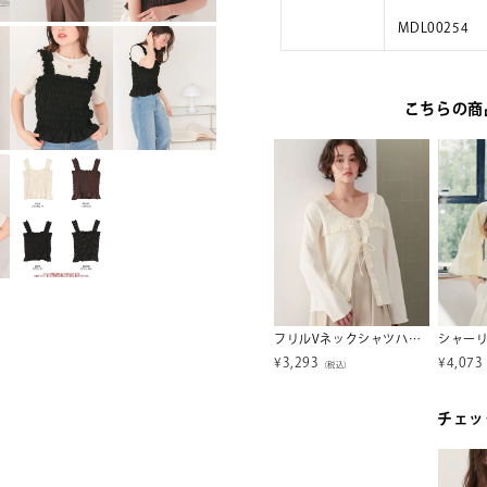
MDL00254
こちらの商
前後2wayレースロングガウン
シアーカラーシャツ
フリルVネックシャツハオリ
¥
2,469
¥
3,293
¥
4,073
税込）
（税込）
（税込）
チェッ