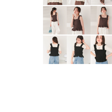
前後2wayノースリーブペプラムニットトップス
¥
2,194
¥
1,976
（税込）
（