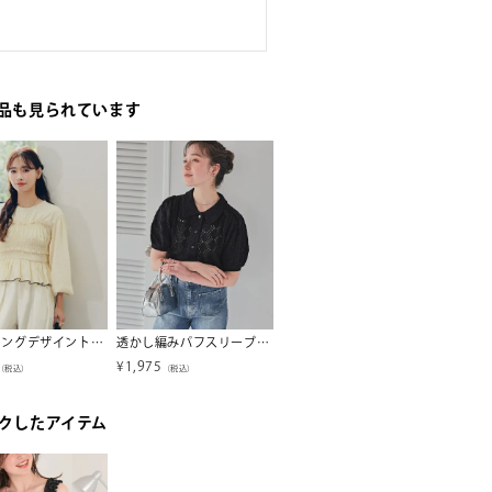
品も見られています
シャーリングデザイントップス
透かし編みパフスリーブニットトップス
前後2wayフラワージャガードカットソートップス
¥
1,975
¥
2,369
¥
2,19
（税込）
（税込）
（税込）
クしたアイテム