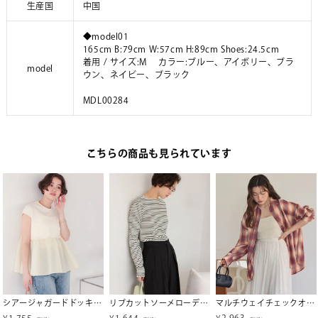
生産国
中国
◆model01
165cm B:79cm W:57cm H:89cm Shoes:24.5cm
着用 / サイズ:M カラー:ブルー、アイボリー、ブラ
model
ウン、ネイビー、ブラック
MDL00284
こちらの商品も見られています
シアージャガードドッキングトップス
リブカットソーメローデザイントップス
マルチウェイチェックオーバーシャツ
¥
1,755
¥
1,644
¥
2,963