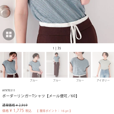
1 | 35
ブルー
ブルー
ブルー
アイボリー
AFXT0311
ボーダーリンガーTシャツ【メール便可／60】
通常価格
¥
2,959
¥
1,775
価格
税込
【 獲得ポイント：
16
pt 】