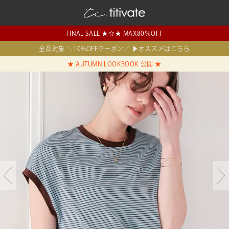
FINAL SALE ★☆★ MAX80％OFF
全品対象 ＼10%OFFクーポン／ ▶オススメはこちら
★ AUTUMN LOOKBOOK 公開 ★