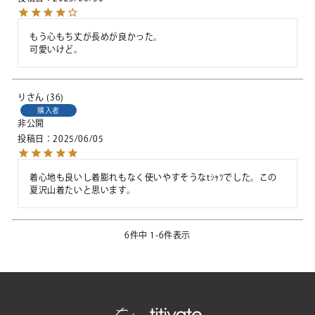
もう心もち丈が長めが良かった。

可愛いけど。
り
36
購入者
非公開
投稿日
2025/06/05
着心地も良いし着膨れもなく使いやすそうなtｼｬﾂでした。この
夏沢山着たいと思います。
6
件中
1
-
6
件表示