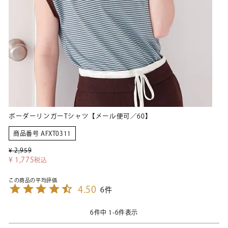
ボーダーリンガーTシャツ【メール便可／60】
商品番号
AFXT0311
¥
2,959
¥
1,775
税込
4.50
6
6
件中
1
-
6
件表示