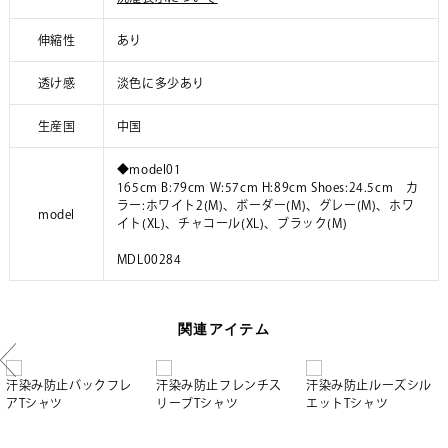
伸縮性
あり
透け感
淡色に多少あり
生産国
中国
◆model01
165cm B:79cm W:57cm H:89cm Shoes:24.5cm カ
ラー:ホワイト2(M)、ボーダー(M)、グレー(M)、ホワ
model
イト(XL)、チャコール(XL)、ブラック(M)
MDL00284
関連アイテム
汗染み防止バックフレ
汗染み防止フレンチス
汗染み防止ルーズシル
アTシャツ
リーブTシャツ
エットTシャツ