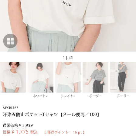
1 | 35
ホワイト2
ホワイト2
ボーダー
ボーダー
AFXT0367
汗染み防止ポケットTシャツ【メール便可／100】
通常価格
¥
2,959
¥
1,775
価格
税込
【 獲得ポイント：
16
pt 】