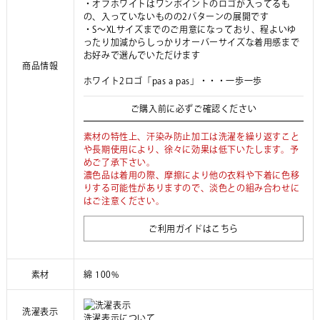
・オフホワイトはワンポイントのロゴが入ってるも
の、入っていないものの2パターンの展開です
・S～XLサイズまでのご用意になっており、程よいゆ
ったり加減からしっかりオーバーサイズな着用感まで
お好みで選んでいただけます
商品情報
ホワイト2ロゴ「pas a pas」・・・一歩一歩
ご購入前に必ずご確認ください
素材の特性上、汗染み防止加工は洗濯を繰り返すこと
や長期使用により、徐々に効果は低下いたします。予
めご了承下さい。
濃色品は着用の際、摩擦により他の衣料や下着に色移
りする可能性がありますので、淡色との組み合わせに
はご注意ください。
ご利用ガイドはこちら
素材
綿 100%
洗濯表示
洗濯表示について