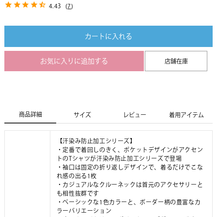
4.43
(
7
)
カートに入れる
お気に入りに追加する
店舗在庫
商品詳細
サイズ
レビュー
着用アイテム
【汗染み防止加工シリーズ】
・定番で着回しのきく、ポケットデザインがアクセン
トのTシャツが汗染み防止加工シリーズで登場
・袖口は固定の折り返しデザインで、着るだけでこな
れ感の出る1枚
・カジュアルなクルーネックは首元のアクセサリーと
も相性抜群です
・ベーシックな1色カラーと、ボーダー柄の豊富なカ
ラーバリエーション