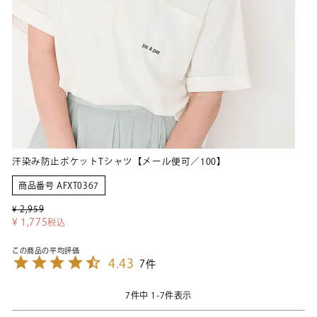
汗染み防止ポケットTシャツ【メール便可／100】
商品番号
AFXT0367
¥
2,959
¥
1,775
税込
4.43
7
7
件中
1
-
7
件表示