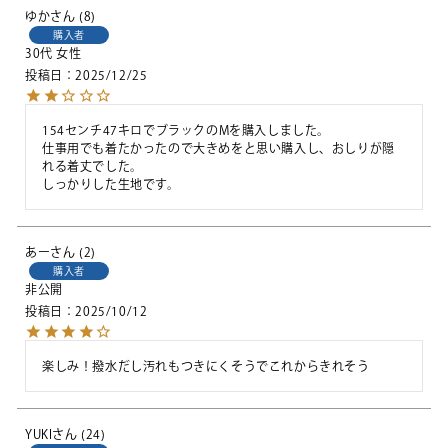
ゆか
8
購入者
30代
女性
投稿日
2025/12/25
154センチ47キロでブラックのMを購入しました。

仕事用でも着たかったので大きめをと思い購入し、おしりが隠
れる着丈でした。

しっかりした生地です。
あー
2
購入者
非公開
投稿日
2025/10/12
楽しみ！撥水だし汚れもつきにくそうでこれからきれそう
YUKI
24