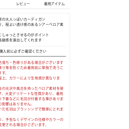
レビュー
着用アイテム
群の大人っぽいカーディガン
り、程よい透け感のあるシアーベロア素
くしゅっとさせるのがポイント
高級感を演出してくれます
購入前に必ずご確認ください
色落ち・色移りがある場合がございます
移り等を防ぐため着用前に単独で洗うこ
ます。
程上、カラーにより生地感が異なりま
有の光沢や風合を持ったベロア素材を使
す。大変デリケートな性質があり、着用
り下着などに毛羽が付着する事がありま
の影響はありません。
いた毛羽はブラッシングで簡単にとれま
り、予告なくデザインの仕様やカラーの
変更される場合がございます。