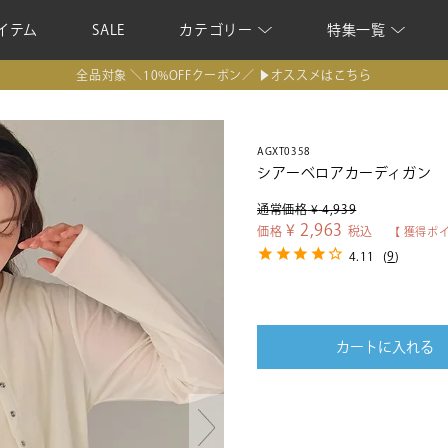
イテム
SALE
カテゴリー
特集一覧
全品対象 ＼10%OFFクーポン／ ▶オススメはこちら
AGXT0358
シアーベロアカーディガン
通常価格
¥
4,939
¥
2,963
価格
税込
【 獲得ポ
4.11
(
9
)
カートに入れる