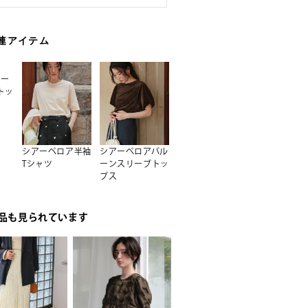
連アイテム
アー
トッ
シアーベロア半袖
シアーベロアバル
シアーベロアオー
シアーベロア
Tシャツ
ーンスリーブトッ
バーサイズロング
グTシャツ
プス
Tシャツ
品も見られています