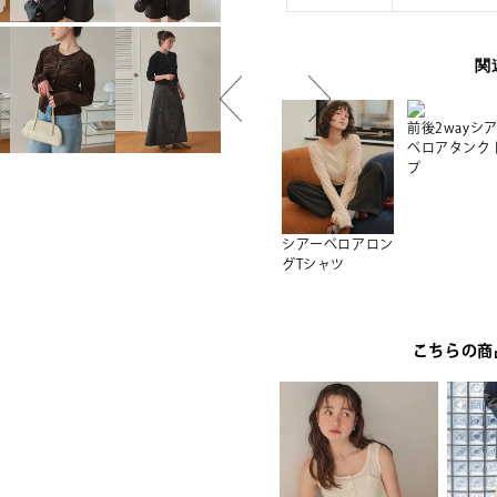
関
前後2wayシ
ベロアタンク
プ
半袖
シアーベロアバル
シアーベロアオー
シアーベロアロン
ーンスリーブトッ
バーサイズロング
グTシャツ
プス
Tシャツ
こちらの商