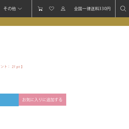
その他
全国一律送料330円
イント：
27
pt 】
お気に入りに追加する