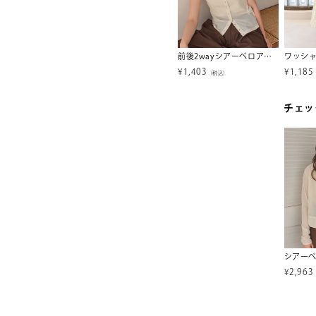
完全遮光・晴雨兼用/形状記憶折りたたみ傘
撥水バックゴムショートパンツ/ラッシュガード【メール便可／50】
前後2wayシアーベロアタンクトップ
¥
2,137
¥
1,403
¥
1,185
税込）
（税込）
（税込）
チェッ
シアー
¥
2,963