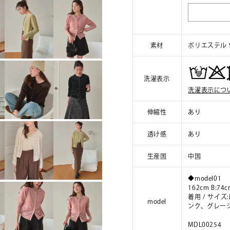
素材
ポリエステル 
洗濯表示
洗濯表示につ
伸縮性
あり
透け感
あり
生産国
中国
◆model01
162cm B:74c
着用 / サイ
model
ンク、グレー
MDL00254