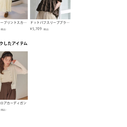
ワッシャープリントスカート
ドットパフスリーブブラウス
ペプラムショートランタンスリーブブラウス【メール便可／100】
¥
5,709
¥
3,457
¥
2,76
（税込）
（税込）
（税込）
クしたアイテム
ベロアカーディガン
（税込）