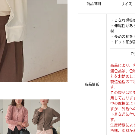
商品詳細
サイズ
・こなれ感抜
・伸縮性があ
材
・長めの袖を
・ドット釦が
ご
商品により、
濃色品は、色
とをお勧めし
製造過程の工
商品情報
す。
この製品は特
用しておりま
中の摩擦によ
すが、外観へ
下着などに付
す。
生産時期によ
色味、素材が