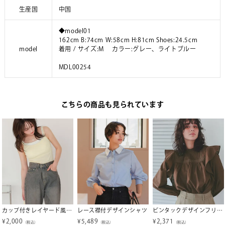
生産国
中国
◆model01
162cm B:74cm W:58cm H:81cm Shoes:24.5cm
model
着用 / サイズ:M カラー:グレー、ライトブルー
MDL00254
こちらの商品も見られています
カップ付きレイヤード風キャミソール
レース襟付デザインシャツ
ピンタックデザインフリルブラウス
¥
2,000
¥
5,489
¥
2,371
（税込）
（税込）
（税込）