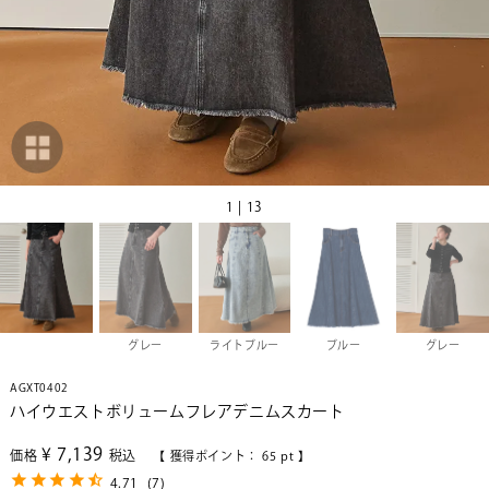
1 | 13
グレー
ライトブルー
ブルー
グレー
AGXT0402
ハイウエストボリュームフレアデニムスカート
¥
7,139
価格
税込
【 獲得ポイント：
65
pt 】
4.71
(
7
)