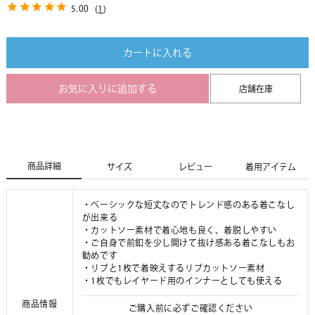
5.00
(
1
)
カートに入れる
お気に入りに追加する
店舗在庫
商品詳細
サイズ
レビュー
着用アイテム
・ベーシックな短丈なのでトレンド感のある着こなし
が出来る
・カットソー素材で着心地も良く、着脱しやすい
・ご自身で前釦を少し開けて抜け感ある着こなしもお
勧めです
・リブと1枚で着映えするリブカットソー素材
・1枚でもレイヤード用のインナーとしても使える
商品情報
ご購入前に必ずご確認ください