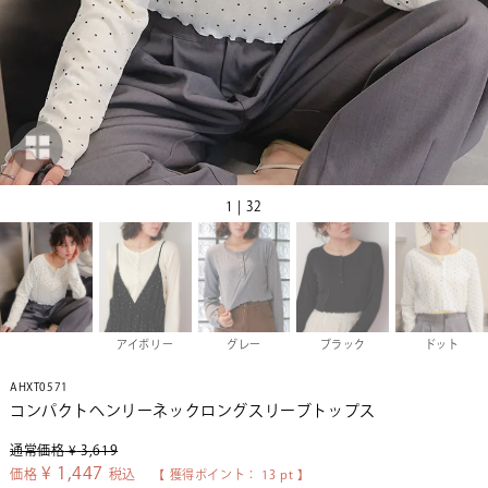
1 | 32
アイボリー
グレー
ブラック
ドット
AHXT0571
コンパクトヘンリーネックロングスリーブトップス
通常価格
¥
3,619
¥
1,447
価格
税込
【 獲得ポイント：
13
pt 】