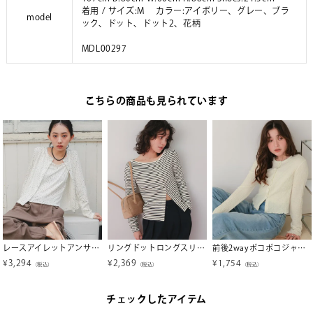
着用 / サイズ:M カラー:アイボリー、グレー、ブラ
model
ック、ドット、ドット2、花柄
MDL00297
こちらの商品も見られています
レースアイレットアンサンブル【miette ミエット】【メール便可／100】
リングドットロングスリーブトップス
前後2wayポコポコジャガードトップス
¥
3,294
¥
2,369
¥
1,754
（税込）
（税込）
（税込）
チェックしたアイテム