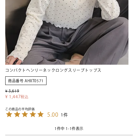
コンパクトヘンリーネックロングスリーブトップス
商品番号
AHXT0571
¥
3,619
¥
1,447
税込
5.00
1
1
件中
1
-
1
件表示