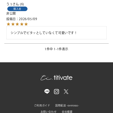
うぅ
6
購入者
非公開
投稿日
2026/05/09
シンプルでピタッとしていなくて可愛いです！
1
件中
1
-
1
件表示
ご利用ガイド
国際配送 -overseas-
お問い合わせ
会社概要