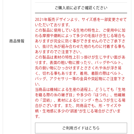
ご購入前に必ずご確認ください
2021年販売デザインより、サイズ感を一部変更させて
いただいております。
この製品に使用している生地の特性上、ご使用中に加
わる摩擦や磨耗によって多少の毛抜けが生じる場合も
商品情報
ありますが完全に防ぐ事ができませんのでご了承下さ
い。抜けた糸が組み合わせた他のものに付着する事も
ありますのでご注意下さい。
この製品は素材の特性上引っ掛けが生じやすい面があ
ります。表面の粗い物に擦ったり、バッグやベルト、
先の鋭い物にひっかけますとささくれや糸が浮き易
く、切れる事もあります。着用、着脱の際はベルト、
バッグ、アクセサリー等の金具や突起物にご注意下さ
い。
当商品は機械による生産の過程上、どうしても「生地
を織る際の糸の継ぎ目」や多少の「ほつれ」、他繊維
の「混紡」、素材によるピリング・色ムラが生じる場
合がございます。また、同商品でも、形・サイズや
柄・生地感に多少の"誤差"が生じる場合がございま
す。
ご利用ガイドはこちら