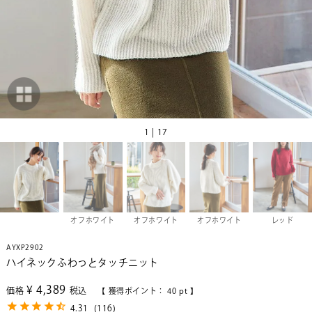
1 | 17
オフホワイト
オフホワイト
オフホワイト
レッド
AYXP2902
ハイネックふわっとタッチニット
¥
4,389
価格
税込
【 獲得ポイント：
40
pt 】
4.31
(
116
)