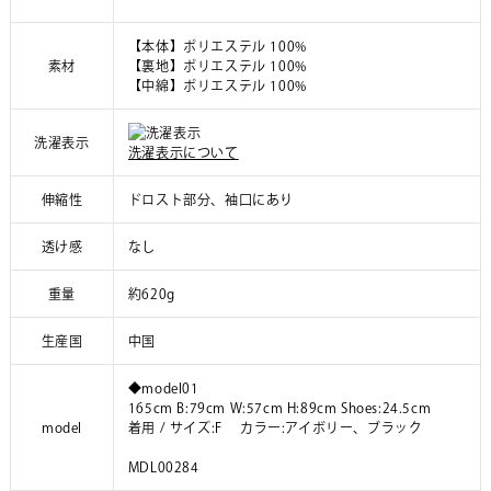
【本体】ポリエステル 100%
素材
【裏地】ポリエステル 100%
【中綿】ポリエステル 100%
洗濯表示
洗濯表示について
伸縮性
ドロスト部分、袖口にあり
透け感
なし
重量
約620g
生産国
中国
◆model01
165cm B:79cm W:57cm H:89cm Shoes:24.5cm
model
着用 / サイズ:F カラー:アイボリー、ブラック
MDL00284