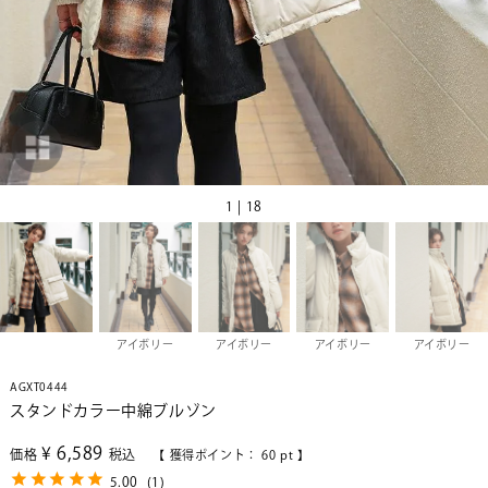
1 | 18
アイボリー
アイボリー
アイボリー
アイボリー
AGXT0444
スタンドカラー中綿ブルゾン
¥
6,589
価格
税込
【 獲得ポイント：
60
pt 】
5.00
(
1
)