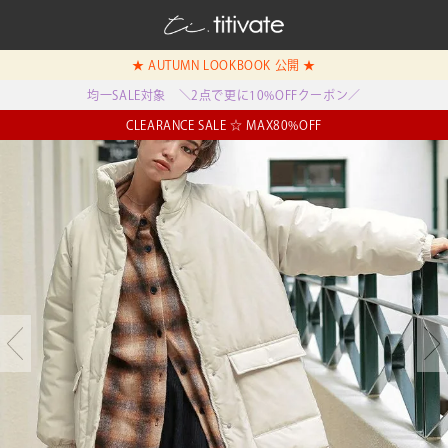
★ AUTUMN LOOKBOOK 公開 ★
均一SALE対象 ＼2点で更に10%OFFクーポン／
CLEARANCE SALE ☆ MAX80%OFF