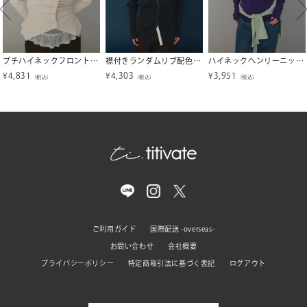
プチハイネックフロントギャザーボタンニット【miette ミエット】【メール便可／100】
襟付きランダムリブ配色ニットカーディガン【miette ミエット】
ハイネックヘンリーニットトップス【miette ミエット】
¥
4,831
¥
4,303
¥
3,951
（税込）
（税込）
（税込）
ご利用ガイド
国際配送 -overseas-
お問い合わせ
会社概要
プライバシーポリシー
特定商取引法に基づく表記
ログアウト