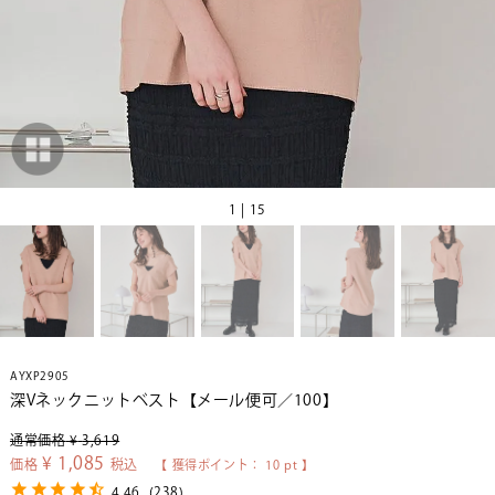
1 | 15
AYXP2905
深Vネックニットベスト【メール便可／100】
通常価格
¥
3,619
¥
1,085
価格
税込
【 獲得ポイント：
10
pt 】
4.46
(
238
)