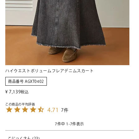
ハイウエストボリュームフレアデニムスカート
商品番号
AGXT0402
¥
7,139
税込
4.71
7
7
件中
1
-
7
件表示
こにっく
23