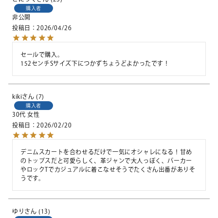
購入者
非公開
投稿日
2026/04/26
セールで購入。

152センチSサイズ下につかずちょうどよかったです！
kiki
7
購入者
30代
女性
投稿日
2026/02/20
デニムスカートを合わせるだけで一気にオシャレになる！甘め
のトップスだと可愛らしく、革ジャンで大人っぽく、パーカー
やロックTでカジュアルに着こなせそうでたくさん出番がありそ
うです。
ゆり
13