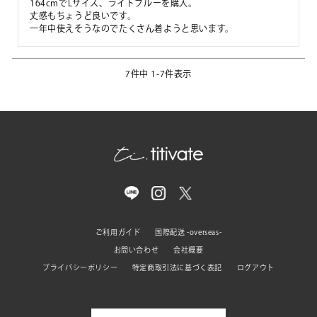
164cmでLサイズ、ライトブルーを購入。

丈感もちょうど良いです。

一年中使えそうなのでたくさん着ようと思います。
7
件中
1
-
7
件表示
ご利用ガイド
国際配送 -overseas-
お問い合わせ
会社概要
プライバシーポリシー
特定商取引法に基づく表記
ログアウト